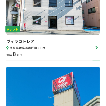
テナント
ヴィラカトレア
徳島県徳島市鷹匠町1丁目
8
賃料
万円