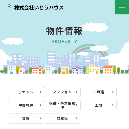
物件情報
ホーム
PROPERTY
初めての方へ
お知らせ
会社概要
物件情報
テナント
マンション
一戸建
中古
土地
収益・事業用物
中古物件
土地
件
収益物件
賃貸
賃貸
駐車場
一戸建
マンション