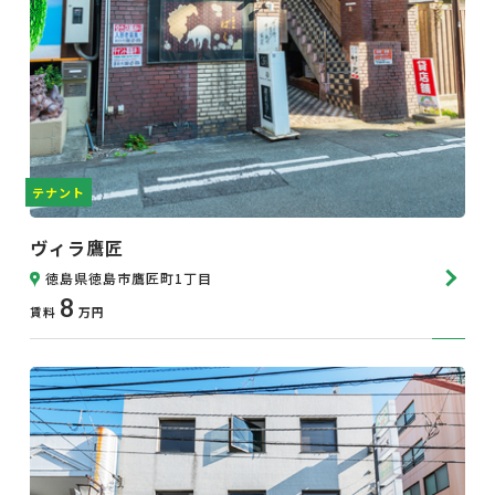
テナント
ヴィラ鷹匠
徳島県徳島市鷹匠町1丁目
8
賃料
万円